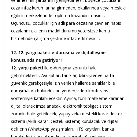
verilmesinin şartlarının genişletilmesi, böylece çocukların
ceza infaz kurumlarına girmeden, okullarında veya mesleki
eğitim merkezlerinde topluma kazandırılmasıdır.
Üçüncüsü, çocuklar için adli para cezasına çevrilen hapis
cezalarının, ailenin maddi durumu yetersizse kamu
hizmetinde çalışma şeklinde infaz edilmesidir.
12. 12. yargı paketi e-duruşma ve dijitalleşme
konusunda ne getiriyor?
12. yargı paketi
ile e-duruşma zorunlu hale
getirilmektedir. Avukatlar, tanıklar, bilirkişiler ve hatta
güvenlik gerekçesiyle izin verilen hallerde sanıklar bile
duruşmalara bulundukları yerden video konferans
yöntemiyle katılabilecektir. Ayrıca, tüm mahkeme kararları
dijital olarak imzalanacak, elektronik tebligat sistemi
zorunlu hale getirilecek, yapay zeka destekli karar destek
sistemi (Akıllı Karar Destek Sistemi) kurulacak ve dijital
delillerin (WhatsApp yazışmaları, HTS kayıtları, banka
hareketleri, sosyal medya paylaşımları) toplanması,