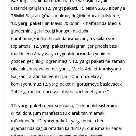
Bakanlığı tarafından hazırlanan ve yaklaşık 6 aydır
üzerinde çalışılan
12. yargı paketi,
15 Nisan 2026 itibarıyla
TBMM
Başkanlığı’na sunulmuş değildir. Ancak kulislerde,
12. yargı paketi’
nin Mayıs 2026’nın ilk haftasında
Meclis
gündemine getirileceği konuşulmaktadır.
Cumhurbaşkanı’nın hukuk danışmanlarıyla yapılan son
toplantıda,
12. yargı paketi
taslağı’nın içeriğindeki bazı
maddelerin Anayasa’ya uygunluk açısından yeniden
gözden geçirildiği öğrenilmiştir.
12. yargı paketi
ne zaman
çıkacak sorusuna en net yanıt, Meclis Adalet Komisyonu
Başkanı tarafından verilmiştir: “Önümüzdeki ay
komisyonumuz 12. yargı paketi’ni görüşmeye başlayacak.
Tatile girmeden önce yasalaşmasını hedefliyoruz.”
12. yargı paketi
nedir sorusunu, Türk adalet sisteminin
dijital dönüşüm manifestosu olarak tanımlamak
mümkündür.
12. yargı paketi
, yargılamanın her
aşamasında kağıdı ortadan kaldırmayı, duruşmaları sanal
ortama taşımayı ve vatandaşın adalete erişimini