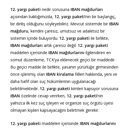
12. yargı paketi
nedir sorusuna
IBAN mağdurları
açısından baktığımızda,
12. yargı paketi
’nin bir başlangıç,
bir diriliş olduğunu söyleyebiliriz. Mevcut sistemde bir
IBAN
mağduru
, kendini çaresiz, umutsuz ve adaletsiz bir
sistemin içinde buluyordu.
12. yargı paketi
ile birlikte,
IBAN mağdurları
artık çaresiz değil.
12. yargı paketi
maddeleri içerisinde
IBAN mağdurlarını
ilgilendiren en
somut düzenleme, TCK’ya eklenecek geçici bir maddedir.
Bu geçici madde ile birlikte, yasanın yürürlüğe girmesinden
önce işlenmiş olan
IBAN kiralama
fiilleri hakkında, yeni ve
daha hafif olan suç hükümlerinin uygulanacağı
belirtilmektedir.
12. yargı paketi
kimleri kapsıyor sorusuna
IBAN
özelinde cevap verirken,
12. yargı paketi
’nin
yalnızca ilk kez suç işleyen ve organize suç örgütü üyesi
olmayan kişileri kapsayacağını belirtmek gerekir.
12. yargı paketi
maddeleri içerisinde
IBAN mağdurlarını