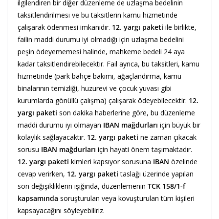
ilgilendiren bir diğer düzenleme de uzlaşma bedelinin
taksitlendirilmesi ve bu taksitlerin kamu hizmetinde
çalışarak ödenmesi imkanıdır.
12. yargı paketi
ile birlikte,
failin maddi durumu iyi olmadığı için uzlaşma bedelini
peşin ödeyememesi halinde, mahkeme bedeli 24 aya
kadar taksitlendirebilecektir. Fail ayrıca, bu taksitleri, kamu
hizmetinde (park bahçe bakımı, ağaçlandırma, kamu
binalarının temizliği, huzurevi ve çocuk yuvası gibi
kurumlarda gönüllü çalışma) çalışarak ödeyebilecektir.
12.
yargı paketi
son dakika haberlerine göre, bu düzenleme
maddi durumu iyi olmayan
IBAN mağdurları
için büyük bir
kolaylık sağlayacaktır.
12. yargı paketi
ne zaman çıkacak
sorusu
IBAN mağdurları
için hayati önem taşımaktadır.
12. yargı paketi
kimleri kapsıyor sorusuna
IBAN
özelinde
cevap verirken,
12. yargı paketi
taslağı üzerinde yapılan
son değişikliklerin ışığında, düzenlemenin
TCK 158/1-f
kapsamında
soruşturulan veya kovuşturulan tüm kişileri
kapsayacağını söyleyebiliriz.