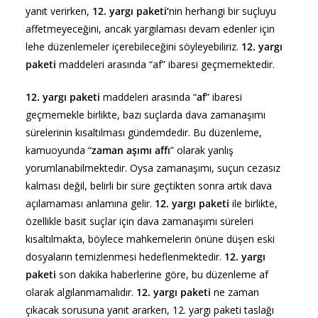
yanıt verirken,
12. yargı paketi’
nin herhangi bir suçluyu
affetmeyeceğini, ancak yargılaması devam edenler için
lehe düzenlemeler içerebileceğini söyleyebiliriz.
12. yargı
paketi
maddeleri arasında “af” ibaresi geçmemektedir.
12. yargı paketi
maddeleri arasında “
af
” ibaresi
geçmemekle birlikte, bazı suçlarda dava zamanaşımı
sürelerinin kısaltılması gündemdedir. Bu düzenleme,
kamuoyunda “
zaman aşımı affı
” olarak yanlış
yorumlanabilmektedir. Oysa zamanaşımı, suçun cezasız
kalması değil, belirli bir süre geçtikten sonra artık dava
açılamaması anlamına gelir.
12. yargı paketi
ile birlikte,
özellikle basit suçlar için dava zamanaşımı süreleri
kısaltılmakta, böylece mahkemelerin önüne düşen eski
dosyaların temizlenmesi hedeflenmektedir.
12. yargı
paketi
son dakika haberlerine göre, bu düzenleme af
olarak algılanmamalıdır.
12. yargı paketi
ne zaman
çıkacak sorusuna yanıt ararken, 12. yargı paketi taslağı