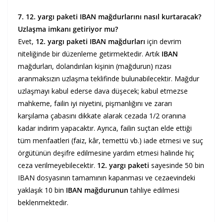
7. 12. yargı paketi IBAN mağdurlarını nasıl kurtaracak?
Uzlaşma imkanı getiriyor mu?
Evet,
12. yargı paketi IBAN mağdurları
için devrim
niteliğinde bir düzenleme getirmektedir. Artık
IBAN
mağdurları, dolandırılan kişinin (mağdurun) rızası
aranmaksızın uzlaşma teklifinde bulunabilecektir. Mağdur
uzlaşmayı kabul ederse dava düşecek; kabul etmezse
mahkeme, failin iyi niyetini, pişmanlığını ve zararı
karşılama çabasını dikkate alarak cezada 1/2 oranına
kadar indirim yapacaktır. Ayrıca, failin suçtan elde ettiği
tüm menfaatleri (faiz, kâr, temettü vb.) iade etmesi ve suç
örgütünün deşifre edilmesine yardım etmesi halinde hiç
ceza verilmeyebilecektir.
12. yargı paketi
sayesinde 50 bin
IBAN dosyasının tamamının kapanması ve cezaevindeki
yaklaşık 10 bin
IBAN
mağdurunun
tahliye edilmesi
beklenmektedir.