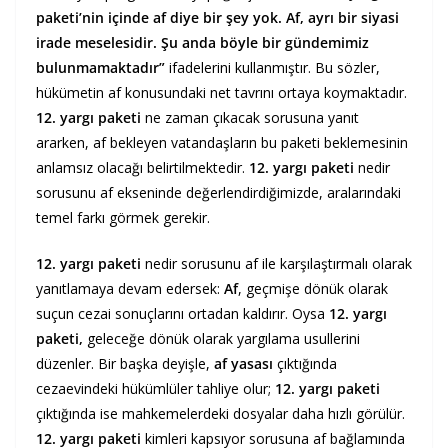
paketi’nin içinde af diye bir şey yok. Af, ayrı bir siyasi
irade meselesidir. Şu anda böyle bir gündemimiz
bulunmamaktadır”
ifadelerini kullanmıştır. Bu sözler,
hükümetin af konusundaki net tavrını ortaya koymaktadır.
12. yargı paketi
ne zaman çıkacak sorusuna yanıt
ararken, af bekleyen vatandaşların bu paketi beklemesinin
anlamsız olacağı belirtilmektedir.
12. yargı paketi
nedir
sorusunu af ekseninde değerlendirdiğimizde, aralarındaki
temel farkı görmek gerekir.
12. yargı paketi
nedir sorusunu af ile karşılaştırmalı olarak
yanıtlamaya devam edersek:
Af
, geçmişe dönük olarak
suçun cezai sonuçlarını ortadan kaldırır. Oysa
12. yargı
paketi,
geleceğe dönük olarak yargılama usullerini
düzenler. Bir başka deyişle,
af yasası
çıktığında
cezaevindeki hükümlüler tahliye olur;
12. yargı paketi
çıktığında ise mahkemelerdeki dosyalar daha hızlı görülür.
12. yargı paketi
kimleri kapsıyor sorusuna af bağlamında