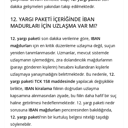
dakika gelişmeleri yakından takip edilmektedir.
12. YARGI PAKETİ İÇERİĞİNDE İBAN
MADURLARI İÇİN UZLAŞMA VAR MI?
12. yargı paketi
son dakika verilerine göre,
IBAN
mağdurları
için en kritik düzenleme uzlaşma değil, suçun
yeniden tanımlanmasıdır. Uzmanlar, mevcut sistemde
uzlaşmanın işlemediğini, zira dolandırıcılık mağdurlarının
(parayı gönderen kişilerin) hesabını kullandıran kişilerle
uzlaşmaya yanaşmadığını belirtmektedir. Bu nedenle,
12.
yargı paketi TCK 158 maddesinde
yapılacak değişiklikle
birlikte,
IBAN kiralama
fiilinin doğrudan uzlaşma
kapsamına alınmasından ziyade, bu fiilin daha hafif bir suç
haline getirilmesi hedeflenmektedir. 12. yargı paketi nedir
sorusuna
IBAN mağdurları
penceresinden bakıldığında,
12. yargı paketi’
nin bir kurtuluş belgesi niteliği taşıdığı
söylenebilir.