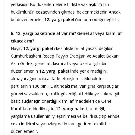
yetkisidir. Bu düzenlemelerle birlikte yaklaşık 25 bin
hükümlünün cezaevinden çıkması beklenmektedir. Ancak
bu düzenlemeler
12. yargı paketi’
nin ana odağı değildir.
6. 12. yargı paketinde af var mı? Genel af veya kısmi af
çıkacak mı?
Hayır,
12. yargı paketi
kesinlikle bir af yasası değildir.
Cumhurbaşkanı Recep Tayyip Erdoğan ve Adalet Bakanı
Akın Gürlek, genel af, kısmi af veya özel af gibi bir
düzenlemenin
12. yargı paketi
’nde yer almadığını,
almayacağını açıkça ifade etmişlerdir. Muhalefet
partilerinin 100 bin TL altındaki mal varlığına karşı suçlar,
görevi savsaklama, trafik güvenliğini tehlikeye sokma gibi
basit suçlar için önerdiği kısmi af maddeleri de Genel
Kurul’da reddedilmiştir.
12. yargı paketi
, af değil,
yargılama usullerinin iyileştirilmesi ve belirli suç tiplerinde
ceza indirimi veya uzlaşma imkanı getiren teknik bir
düzenlemedir.