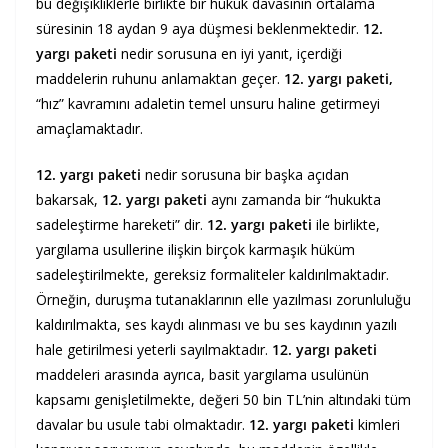
bu değişikliklerle birlikte bir hukuk davasının ortalama
süresinin 18 aydan 9 aya düşmesi beklenmektedir.
12.
yargı paketi
nedir sorusuna en iyi yanıt, içerdiği
maddelerin ruhunu anlamaktan geçer.
12. yargı paketi,
“hız” kavramını adaletin temel unsuru haline getirmeyi
amaçlamaktadır.
12. yargı paketi
nedir sorusuna bir başka açıdan
bakarsak,
12. yargı paketi
aynı zamanda bir “hukukta
sadeleştirme hareketi” dir.
12.
yargı paketi
ile birlikte,
yargılama usullerine ilişkin birçok karmaşık hüküm
sadeleştirilmekte, gereksiz formaliteler kaldırılmaktadır.
Örneğin, duruşma tutanaklarının elle yazılması zorunluluğu
kaldırılmakta, ses kaydı alınması ve bu ses kaydının yazılı
hale getirilmesi yeterli sayılmaktadır.
12. yargı paketi
maddeleri arasında ayrıca, basit yargılama usulünün
kapsamı genişletilmekte, değeri 50 bin TL’nin altındaki tüm
davalar bu usule tabi olmaktadır.
12. yargı paketi
kimleri