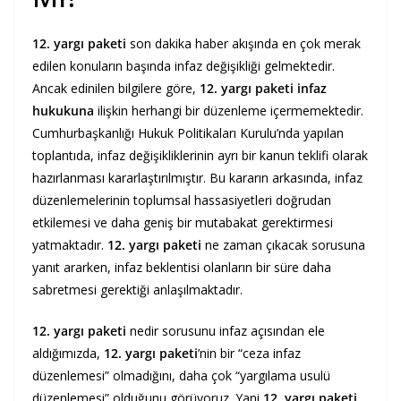
12. yargı paketi
son dakika haber akışında en çok merak
edilen konuların başında infaz değişikliği gelmektedir.
Ancak edinilen bilgilere göre,
12. yargı paketi infaz
hukukuna
ilişkin herhangi bir düzenleme içermemektedir.
Cumhurbaşkanlığı Hukuk Politikaları Kurulu’nda yapılan
toplantıda, infaz değişikliklerinin ayrı bir kanun teklifi olarak
hazırlanması kararlaştırılmıştır. Bu kararın arkasında, infaz
düzenlemelerinin toplumsal hassasiyetleri doğrudan
etkilemesi ve daha geniş bir mutabakat gerektirmesi
yatmaktadır.
12. yargı paketi
ne zaman çıkacak sorusuna
yanıt ararken, infaz beklentisi olanların bir süre daha
sabretmesi gerektiği anlaşılmaktadır.
12. yargı paketi
nedir sorusunu infaz açısından ele
aldığımızda,
12. yargı paketi
’nin bir “ceza infaz
düzenlemesi” olmadığını, daha çok “yargılama usulü
düzenlemesi” olduğunu görüyoruz. Yani
12. yargı paketi,