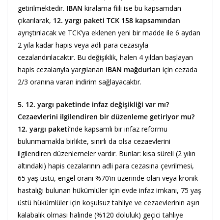
getirilmektedir.
IBAN
kiralama fiili ise bu kapsamdan
çıkarılarak,
12. yargı paketi TCK 158 kapsamından
ayrıştırılacak ve TCK’ya eklenen yeni bir madde ile 6 aydan
2 yıla kadar hapis veya adli para cezasıyla
cezalandırılacaktır. Bu değişiklik, halen 4 yıldan başlayan
hapis cezalarıyla yargılanan
IBAN mağdurları
için cezada
2/3 oranına varan indirim sağlayacaktır.
5. 12. yargı paketinde infaz değişikliği var mı?
Cezaevlerini ilgilendiren bir düzenleme getiriyor mu?
12. yargı paketi’
nde kapsamlı bir infaz reformu
bulunmamakla birlikte, sınırlı da olsa cezaevlerini
ilgilendiren düzenlemeler vardır. Bunlar: kısa süreli (2 yılın
altındaki) hapis cezalarının adli para cezasına çevrilmesi,
65 yaş üstü, engel oranı %70’in üzerinde olan veya kronik
hastalığı bulunan hükümlüler için evde infaz imkanı, 75 yaş
üstü hükümlüler için koşulsuz tahliye ve cezaevlerinin aşırı
kalabalık olması halinde (%120 doluluk) geçici tahliye