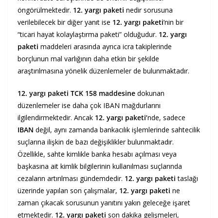
öngörülmektedir.
12. yargı paketi
nedir sorusuna
verilebilecek bir diğer yanıt ise
12. yargı paketi
’nin bir
“ticari hayat kolaylaştırma paketi” olduğudur.
12. yargı
paketi
maddeleri arasında ayrıca icra takiplerinde
borçlunun mal varlığının daha etkin bir şekilde
araştırılmasına yönelik düzenlemeler de bulunmaktadır.
12. yargı paketi TCK 158 maddesine
dokunan
düzenlemeler ise daha çok IBAN mağdurlarını
ilgilendirmektedir. Ancak
12. yargı paketi’
nde, sadece
IBAN
değil, aynı zamanda bankacılık işlemlerinde sahtecilik
suçlarına ilişkin de bazı değişiklikler bulunmaktadır.
Özellikle, sahte kimlikle banka hesabı açılması veya
başkasına ait kimlik bilgilerinin kullanılması suçlarında
cezaların artırılması gündemdedir.
12. yargı paketi
taslağı
üzerinde yapılan son çalışmalar,
12. yargı paketi
ne
zaman çıkacak sorusunun yanıtını yakın geleceğe işaret
etmektedir.
12. yargı paketi
son dakika gelişmeleri,