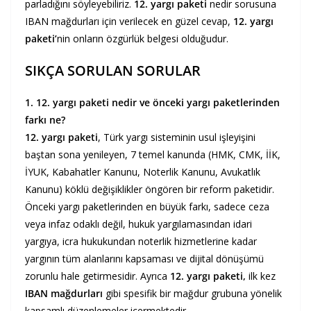
parladığını söyleyebiliriz.
12. yargı paketi
nedir sorusuna
IBAN mağdurları için verilecek en güzel cevap,
12. yargı
paketi’
nin onların özgürlük belgesi olduğudur.
SIKÇA SORULAN SORULAR
1. 12. yargı paketi nedir ve önceki yargı paketlerinden
farkı ne?
12. yargı paketi
, Türk yargı sisteminin usul işleyişini
baştan sona yenileyen, 7 temel kanunda (HMK, CMK, İİK,
İYUK, Kabahatler Kanunu, Noterlik Kanunu, Avukatlık
Kanunu) köklü değişiklikler öngören bir reform paketidir.
Önceki yargı paketlerinden en büyük farkı, sadece ceza
veya infaz odaklı değil, hukuk yargılamasından idari
yargıya, icra hukukundan noterlik hizmetlerine kadar
yargının tüm alanlarını kapsaması ve dijital dönüşümü
zorunlu hale getirmesidir. Ayrıca
12. yargı paketi,
ilk kez
IBAN mağdurları
gibi spesifik bir mağdur grubuna yönelik
kapsamlı düzenlemeler içermektedir.