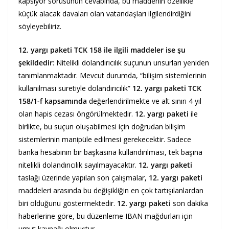
kapsıyor sorusunun cevabında, bu maddenin özellikle
küçük alacak davaları olan vatandaşları ilgilendirdiğini
söyleyebiliriz.
12. yargı paketi TCK 158 ile ilgili maddeler ise şu
şekildedir
: Nitelikli dolandırıcılık suçunun unsurları yeniden
tanımlanmaktadır. Mevcut durumda, “bilişim sistemlerinin
kullanılması suretiyle dolandırıcılık”
12. yargı paketi TCK
158/1-f kapsamında
değerlendirilmekte ve alt sınırı 4 yıl
olan hapis cezası öngörülmektedir.
12. yargı paketi
ile
birlikte, bu suçun oluşabilmesi için doğrudan bilişim
sistemlerinin manipüle edilmesi gerekecektir. Sadece
banka hesabının bir başkasına kullandırılması, tek başına
nitelikli dolandırıcılık sayılmayacaktır.
12. yargı paketi
taslağı üzerinde yapılan son çalışmalar,
12. yargı paketi
maddeleri arasında bu değişikliğin en çok tartışılanlardan
biri olduğunu göstermektedir.
12. yargı paketi
son dakika
haberlerine göre, bu düzenleme IBAN mağdurları için
umut kaynağı olmuştur.