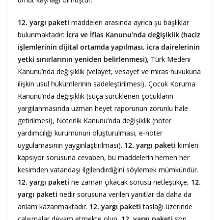
12. yargı paketi
maddeleri arasında ayrıca şu başlıklar
bulunmaktadır:
İcra ve İflas Kanunu’nda değişiklik (haciz
işlemlerinin dijital ortamda yapılması, icra dairelerinin
yetki sınırlarının yeniden belirlenmesi)
, Türk Medeni
Kanunu’nda değişiklik (velayet, vesayet ve miras hukukuna
ilişkin usul hükümlerinin sadeleştirilmesi), Çocuk Koruma
Kanunu’nda değişiklik (suça sürüklenen çocukların
yargılanmasında uzman heyet raporunun zorunlu hale
getirilmesi), Noterlik Kanunu’nda değişiklik (noter
yardımcılığı kurumunun oluşturulması, e-noter
uygulamasının yaygınlaştırılması).
12. yargı paketi
kimleri
kapsıyor sorusuna cevaben, bu maddelerin hemen her
kesimden vatandaşı ilgilendirdiğini söylemek mümkündür.
12. yargı paketi
ne zaman çıkacak sorusu netleştikçe,
12.
yargı paketi
nedir sorusuna verilen yanıtlar da daha da
anlam kazanmaktadır.
12. yargı paketi
taslağı üzerinde
çalışmalar devam etmekte olup,
12. yargı paketi
son