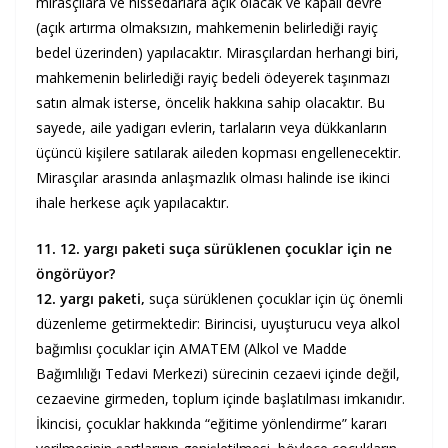
mirasçılara ve hissedarlara açık olacak ve kapalı devre
(açık artırma olmaksızın, mahkemenin belirlediği rayiç
bedel üzerinden) yapılacaktır. Mirasçılardan herhangi biri,
mahkemenin belirlediği rayiç bedeli ödeyerek taşınmazı
satın almak isterse, öncelik hakkına sahip olacaktır. Bu
sayede, aile yadigarı evlerin, tarlaların veya dükkanların
üçüncü kişilere satılarak aileden kopması engellenecektir.
Mirasçılar arasında anlaşmazlık olması halinde ise ikinci
ihale herkese açık yapılacaktır.
11. 12. yargı paketi suça sürüklenen çocuklar için ne
öngörüyor?
12. yargı paketi,
suça sürüklenen çocuklar için üç önemli
düzenleme getirmektedir: Birincisi, uyuşturucu veya alkol
bağımlısı çocuklar için AMATEM (Alkol ve Madde
Bağımlılığı Tedavi Merkezi) sürecinin cezaevi içinde değil,
cezaevine girmeden, toplum içinde başlatılması imkanıdır.
İkincisi, çocuklar hakkında “eğitime yönlendirme” kararı