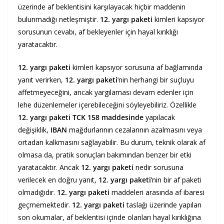
üzerinde af beklentisini karşılayacak hiçbir maddenin
bulunmadığı netleşmiştir.
12. yargı paketi
kimleri kapsıyor
sorusunun cevabı, af bekleyenler için hayal kırıklığı
yaratacaktır.
12. yargı paketi
kimleri kapsıyor sorusuna af bağlamında
yanıt verirken,
12. yargı paketi
’nin herhangi bir suçluyu
affetmeyeceğini, ancak yargılaması devam edenler için
lehe düzenlemeler içerebileceğini söyleyebiliriz. Özellikle
12. yargı paketi TCK 158 maddesinde
yapılacak
değişiklik,
IBAN
mağdurlarının cezalarının azalmasını veya
ortadan kalkmasını sağlayabilir. Bu durum, teknik olarak af
olmasa da, pratik sonuçları bakımından benzer bir etki
yaratacaktır. Ancak
12. yargı paketi
nedir sorusuna
verilecek en doğru yanıt,
12. yargı paketi
’nin bir af paketi
olmadığıdır.
12. yargı paketi
maddeleri arasında af ibaresi
geçmemektedir.
12. yargı paketi
taslağı üzerinde yapılan
son okumalar, af beklentisi içinde olanları hayal kırıklığına