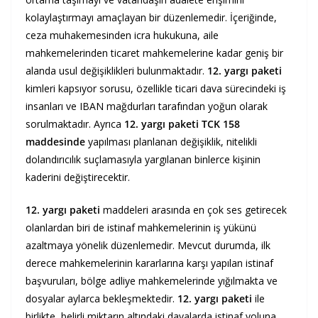
kolaylaştırmayı amaçlayan bir düzenlemedir. İçeriğinde,
ceza muhakemesinden icra hukukuna, aile
mahkemelerinden ticaret mahkemelerine kadar geniş bir
alanda usul değişiklikleri bulunmaktadır.
12. yargı paketi
kimleri kapsıyor sorusu, özellikle ticari dava sürecindeki iş
insanları ve IBAN mağdurları tarafından yoğun olarak
sorulmaktadır. Ayrıca
12. yargı paketi
TCK 158
maddesinde
yapılması planlanan değişiklik, nitelikli
dolandırıcılık suçlamasıyla yargılanan binlerce kişinin
kaderini değiştirecektir.
12. yargı paketi
maddeleri arasında en çok ses getirecek
olanlardan biri de istinaf mahkemelerinin iş yükünü
azaltmaya yönelik düzenlemedir. Mevcut durumda, ilk
derece mahkemelerinin kararlarına karşı yapılan istinaf
başvuruları, bölge adliye mahkemelerinde yığılmakta ve
dosyalar aylarca bekleşmektedir.
12. yargı paketi
ile
birlikte, belirli miktarın altındaki davalarda istinaf yoluna