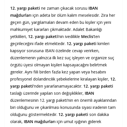
12. yargı paketi
ne zaman çıkacak sorusu
IBAN
mağdurları
için adeta bir ölüm kalım meselesidir. Zira her
geçen gün, yargılamaları devam eden bu kişiler için yeni
mahkumiyet kararları çıkmaktadır. Adalet Bakanlığı
yetkilileri,
12. yargı paketi
’nin ivedilikle
Meclis
‘ten
geçirileceğini ifade etmektedir.
12. yargı paketi
kimleri
kapsıyor sorusuna IBAN özelinde cevap verirken,
düzenlemenin yalnızca ilk kez suç işleyen ve organize suç
örgütü üyesi olmayan kişileri kapsayacağını belirtmek
gerekir. Aynı fiili birden fazla kez yapan veya hesabını
profesyonel dolandırıcılık şebekelerine kiralayan kişiler,
12.
yargı paketi’
nden yararlanamayacaktır.
12. yargı paketi
taslağı üzerinde yapılan son değişiklikler,
IBAN
düzenlemesinin 12. yargı paketi’nin en önemli ayaklarından
biri olduğunu ve çıkarılması konusunda siyasi iradenin tam
olduğunu göstermektedir.
12. yargı paketi
son dakika
olarak,
IBAN mağdurları
için umut ışığının giderek