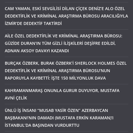
CAM YAMAN, ESKİ SEVGİLİSİ DİLAN ÇİÇEK DENİZ’E ALO ÖZEL
DEDEKTİFLİK VE KRİMİNAL ARAŞTIRMA BÜROSU ARACILIĞIYLA
İZMİR’DE DEDEKTİF TAKTİRDİ
AİLE ÖZEL DEDEKTİFLİK VE KRİMİNAL ARAŞTIRMA BÜROSU:
GÜZİDE DURAN’IN TÜM GİZLİ İLİŞKİLERİ DEŞİFRE EDİLDİ,
ADNAN AKSOY DAVAYI KAZANDI
BURÇAK ÖZBERK, BURAK ÖZBERK’İ SHERLOCK HOLMES ÖZEL
DEDEKTİFLİK VE KRİMİNAL ARAŞTIRMA BÜROSU’NUN
RAPORUYLA KAYBETTİ: İŞTE 150 MİLYONLUK DAVA
KAHRAMANMARAŞ ONUNLA GURUR DUYUYOR, MUSTAFA
AVNİ ÇELİK
ÜNLÜ İŞ İNSANI “MUSAB YASİR ÖZEN” AZERBAYCAN
BAŞBAKANI’NIN DAMADI (MUSTAFA ERKİN KARAMAN)’I
İSTANBUL’DA BAŞINDAN VURDURTTU