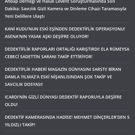
Ahbap Derneği ve Haluk Levent Soruşturmasında Son
Dakika: Savcılık Gizli Kamera ve Dinleme Cihazı Taramasıyla
Yeni Delillere Ulaştı
KANİ KUDU’NUN ESKİ EŞİNDEN DEDEKTİFLİK OPERASYONU!
ASENA’NIN YASAK AŞKI DEŞİFRE OLUYOR!
DEDEKTİFLİK RAPORLARI ORTALIĞI KARIŞTIRDI! ELA RÜMEYSA
CEBECİ SADETTİN SARANI TAKİP ETTİRİYOR!
DEDEKTİFLİK HABERİ MAGAZİN DÜNYASINI SARSTI! BİRAN
DAMLA YILMAZ’A ESKİ NİŞANLISINDAN ŞOK TAKİP VE
SAVCILIK DOSYASI!
ICARDI’NİN GİZLİ DÜNYASI DEDEKTİF RAPORUYLA DEŞİFRE
OLDU!
DEDEKTİF KAMERASINDA HADİSE! MEHMET DİNÇERLER’DEN 5
YILDIZLI TAKİP!