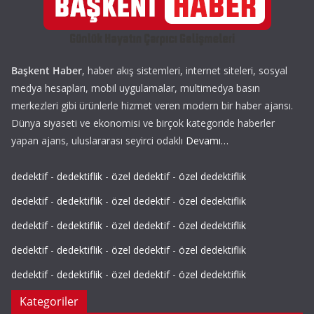
Başkent Haber
, haber akış sistemleri, internet siteleri, sosyal
medya hesapları, mobil uygulamalar, multimedya basın
merkezleri gibi ürünlerle hizmet veren modern bir haber ajansı.
Dünya siyaseti ve ekonomisi ve birçok kategoride haberler
yapan ajans, uluslararası seyirci odaklı
Devamı…
dedektif
-
dedektiflik
-
özel dedektif
-
özel dedektiflik
dedektif
-
dedektiflik
-
özel dedektif
-
özel dedektiflik
dedektif
-
dedektiflik
-
özel dedektif
-
özel dedektiflik
dedektif
-
dedektiflik
-
özel dedektif
-
özel dedektiflik
dedektif
-
dedektiflik
-
özel dedektif
-
özel dedektiflik
Kategoriler