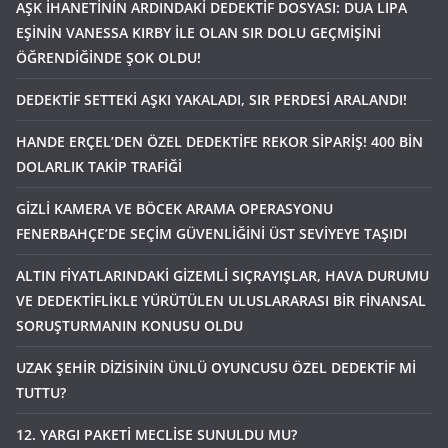
AŞK İHANETİNİN ARDINDAKİ DEDEKTİF DOSYASI: DUA LIPA
EŞİNİN VANESSA KIRBY İLE OLAN SIR DOLU GEÇMİŞİNİ
ÖĞRENDİĞİNDE ŞOK OLDU!
DEDEKTİF SETTEKİ AŞKI YAKALADI, SIR PERDESİ ARALANDI!
HANDE ERÇEL’DEN ÖZEL DEDEKTİFE REKOR SİPARİŞ! 400 BİN
DOLARLIK TAKİP TRAFİĞİ
GİZLİ KAMERA VE BÖCEK ARAMA OPERASYONU
FENERBAHÇE’DE SEÇİM GÜVENLİĞİNİ ÜST SEVİYEYE TAŞIDI
ALTIN FİYATLARINDAKİ GİZEMLİ SIÇRAYIŞLAR, HAVA DURUMU
VE DEDEKTİFLİKLE YÜRÜTÜLEN ULUSLARARASI BİR FİNANSAL
SORUŞTURMANIN KONUSU OLDU
UZAK ŞEHİR DİZİSİNİN ÜNLÜ OYUNCUSU ÖZEL DEDEKTİF Mİ
TUTTU?
12. YARGI PAKETİ MECLİSE SUNULDU MU?