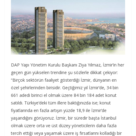
DAP Yapı Yönetim Kurulu Başkanı Ziya Yılmaz, İzmir’in her
geçen gün yükselen trendine şu sözlerle dikkat çekiyor:
“Birçok sektörün faaliyet gösterdiği İzmir, dünyanın en
özel şehirlerinden birisidir. Geçtiğimiz yıl İzmir’de, 34 bin
661 adedi birinci el olmak üzere 84 bin 184 adet konut
satıldı. Türkiye’deki tüm illere baktığınızda ise; konut
fiyatlarında en fazla artışın yüzde 18,9 ile İzmir’de
yaşandığını görüyoruz. İzmir, bir süredir başta İstanbul
olmak üzere orta ve üst düzey yöneticilerin daha fazla
tercih ettiği veya yaşamak üzere iş fırsatlarını kolladığı bir