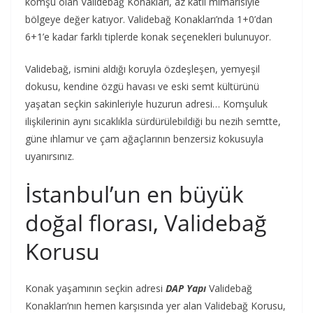
komşu olan Validebağ Konakları, az katlı mimarisiyle
bölgeye değer katıyor. Validebağ Konakları’nda 1+0’dan
6+1’e kadar farklı tiplerde konak seçenekleri bulunuyor.
Validebağ, ismini aldığı koruyla özdeşleşen, yemyeşil
dokusu, kendine özgü havası ve eski semt kültürünü
yaşatan seçkin sakinleriyle huzurun adresi… Komşuluk
ilişkilerinin aynı sıcaklıkla sürdürülebildiği bu nezih semtte,
güne ıhlamur ve çam ağaçlarının benzersiz kokusuyla
uyanırsınız.
İstanbul’un en büyük
doğal florası, Validebağ
Korusu
Konak yaşamının seçkin adresi
DAP Yapı
Validebağ
Konakları’nın hemen karşısında yer alan Validebağ Korusu,