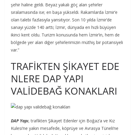
şehir haline geldi. Beyaz yakalı göç alan şehirler
sıralamasında ise; en başa yükseldi. Rakamlarda İzmir’e
olan talebi fazlasıyla yansıtıyor. Son 10 yılda İzmir’de
sanayi yüzde 140 arttı; İzmir, dünyada en hızlı büyüyen
ikinci kent oldu. Turizm konusunda hem İzmir’in, hem de
bölgede yer alan diğer şehirlerimizin müthiş bir potansiyeli
var.”
TRAFİKTEN
ŞİKAYET
EDE
NLERE DAP YAPI
VALİDEBAĞ KONAKLARI
DAP Yapı
, trafikten Şikayet Edenler için Boğaz’a ve Kız
Kulesi’ne yakın mesafede, köprüye ve Avrasya Tüneli’ne