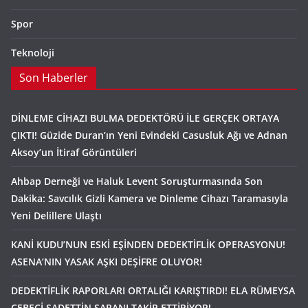
Spor
Teknoloji
Son Haberler
DİNLEME CİHAZI BULMA DEDEKTÖRÜ İLE GERÇEK ORTAYA
ÇIKTI! Güzide Duran’ın Yeni Evindeki Casusluk Ağı ve Adnan
Aksoy’un İtiraf Görüntüleri
Ahbap Derneği ve Haluk Levent Soruşturmasında Son
Dakika: Savcılık Gizli Kamera ve Dinleme Cihazı Taramasıyla
Yeni Delillere Ulaştı
KANİ KUDU’NUN ESKİ EŞİNDEN DEDEKTİFLİK OPERASYONU!
ASENA’NIN YASAK AŞKI DEŞİFRE OLUYOR!
DEDEKTİFLİK RAPORLARI ORTALIĞI KARIŞTIRDI! ELA RÜMEYSA
CEBECİ SADETTİN SARANI TAKİP ETTİRİYOR!