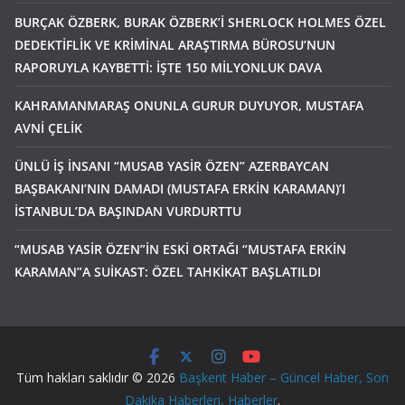
BURÇAK ÖZBERK, BURAK ÖZBERK’İ SHERLOCK HOLMES ÖZEL
DEDEKTİFLİK VE KRİMİNAL ARAŞTIRMA BÜROSU’NUN
RAPORUYLA KAYBETTİ: İŞTE 150 MİLYONLUK DAVA
KAHRAMANMARAŞ ONUNLA GURUR DUYUYOR, MUSTAFA
AVNİ ÇELİK
ÜNLÜ İŞ İNSANI “MUSAB YASİR ÖZEN” AZERBAYCAN
BAŞBAKANI’NIN DAMADI (MUSTAFA ERKİN KARAMAN)’I
İSTANBUL’DA BAŞINDAN VURDURTTU
“MUSAB YASİR ÖZEN”İN ESKİ ORTAĞI “MUSTAFA ERKİN
KARAMAN”A SUİKAST: ÖZEL TAHKİKAT BAŞLATILDI
Tüm hakları saklıdır © 2026
Başkent Haber – Güncel Haber, Son
Dakika Haberleri, Haberler
.