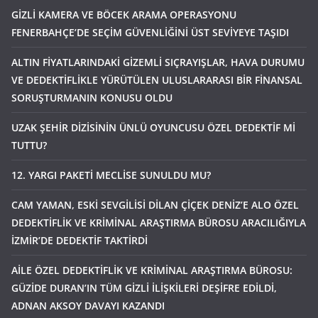
GİZLİ KAMERA VE BÖCEK ARAMA OPERASYONU
FENERBAHÇE’DE SEÇİM GÜVENLİĞİNİ ÜST SEVİYEYE TAŞIDI
ALTIN FİYATLARINDAKİ GİZEMLİ SIÇRAYIŞLAR, HAVA DURUMU
VE DEDEKTİFLİKLE YÜRÜTÜLEN ULUSLARARASI BİR FİNANSAL
SORUŞTURMANIN KONUSU OLDU
UZAK ŞEHİR DİZİSİNİN ÜNLÜ OYUNCUSU ÖZEL DEDEKTİF Mİ
TUTTU?
12. YARGI PAKETİ MECLİSE SUNULDU MU?
CAM YAMAN, ESKİ SEVGİLİSİ DİLAN ÇİÇEK DENİZ’E ALO ÖZEL
DEDEKTİFLİK VE KRİMİNAL ARAŞTIRMA BÜROSU ARACILIĞIYLA
İZMİR’DE DEDEKTİF TAKTİRDİ
AİLE ÖZEL DEDEKTİFLİK VE KRİMİNAL ARAŞTIRMA BÜROSU:
GÜZİDE DURAN’IN TÜM GİZLİ İLİŞKİLERİ DEŞİFRE EDİLDİ,
ADNAN AKSOY DAVAYI KAZANDI