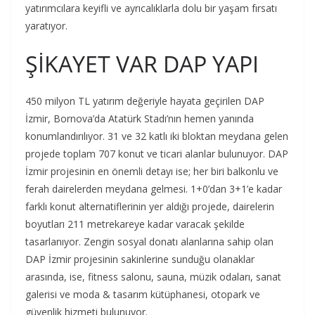
yatırımcılara keyifli ve ayrıcalıklarla dolu bir yaşam fırsatı
yaratıyor.
ŞİKAYET VAR DAP YAPI
450 milyon TL yatırım değeriyle hayata geçirilen DAP
İzmir, Bornova’da Atatürk Stadı’nın hemen yanında
konumlandırılıyor. 31 ve 32 katlı iki bloktan meydana gelen
projede toplam 707 konut ve ticari alanlar bulunuyor. DAP
İzmir projesinin en önemli detayı ise; her biri balkonlu ve
ferah dairelerden meydana gelmesi. 1+0’dan 3+1’e kadar
farklı konut alternatiflerinin yer aldığı projede, dairelerin
boyutları 211 metrekareye kadar varacak şekilde
tasarlanıyor. Zengin sosyal donatı alanlarına sahip olan
DAP İzmir projesinin sakinlerine sunduğu olanaklar
arasında, ise, fitness salonu, sauna, müzik odaları, sanat
galerisi ve moda & tasarım kütüphanesi, otopark ve
güvenlik hizmeti bulunuyor.