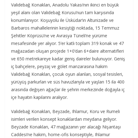
Validebağ Konakları, Anadolu Yakası’nın ikinci en büyük
yeşil alanı olan Validebağ Korusu’nun tam karşısında
konumlanıyor. Koşuyolu ile Üsküdar’ın Altunizade ve
Barbaros mahallelerinin kesiştiği noktada, 15 Temmuz
Şehitler Köprüsü’ne ve Avrasya Tüneli’ne yürüme
mesafesinde yer alıyor. 5’er katlı toplam 319 konak ve 47
mağazadan oluşan projede 1+0’dan 6+daire alternatifleri
ve 650 metrekareye kadar geniş daireler bulunuyor. Geniş
iç bahçelere, peyzaj ve gölet manzarasına hakim
Validebağ Konakları, çocuk oyun alanları, sosyal tesisleri,
yürüyüş parkurları ve süs havuzlarıyla ve yaşları 15 ila 400
arasında değişen ağaçlar ile şehrin merkezinde doğayla iç
içe hayatın kapılarını aralıyor.
Validebağ Konakları, Beyzade, Ihlamur, Koru ve Rumeli
isimleri verilen konsept konaklardan meydana geliyor.
Beyzade Konakları, 47 mağazanın yer alacağı Nişantaşı
Caddesi’ne hakim, home-ofis konseptiyle, Ihlamur