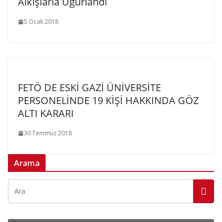
Alkışlarla Uğurlandı
5 Ocak 2018
FETÖ DE ESKİ GAZİ ÜNİVERSİTE
PERSONELİNDE 19 KİŞİ HAKKINDA GÖZ
ALTI KARARI
30 Temmuz 2018
Arama
DÜNYA
SPOR
Barcelona Spor Kulübü Açıkladı; En Çok Kupa
Kazandıran Messii!