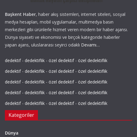
Başkent Haber
, haber akış sistemleri, internet siteleri, sosyal
medya hesapları, mobil uygulamalar, multimedya basın
merkezleri gibi ürünlerle hizmet veren modern bir haber ajansı.
Dünya siyaseti ve ekonomisi ve birçok kategoride haberler
yapan ajans, uluslararası seyirci odaklı
Devamı…
dedektif
-
dedektiflik
-
özel dedektif
-
özel dedektiflik
dedektif
-
dedektiflik
-
özel dedektif
-
özel dedektiflik
dedektif
-
dedektiflik
-
özel dedektif
-
özel dedektiflik
dedektif
-
dedektiflik
-
özel dedektif
-
özel dedektiflik
dedektif
-
dedektiflik
-
özel dedektif
-
özel dedektiflik
Kategoriler
Dünya