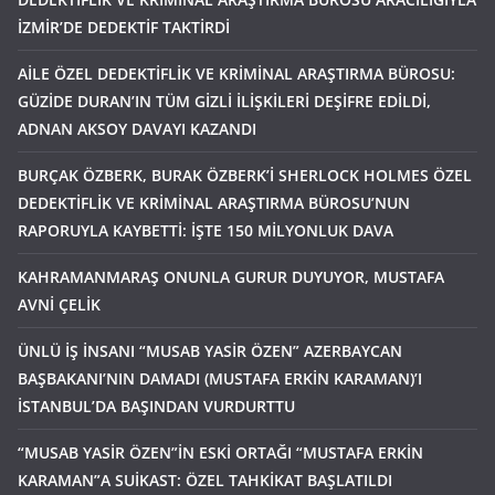
İZMİR’DE DEDEKTİF TAKTİRDİ
AİLE ÖZEL DEDEKTİFLİK VE KRİMİNAL ARAŞTIRMA BÜROSU:
GÜZİDE DURAN’IN TÜM GİZLİ İLİŞKİLERİ DEŞİFRE EDİLDİ,
ADNAN AKSOY DAVAYI KAZANDI
BURÇAK ÖZBERK, BURAK ÖZBERK’İ SHERLOCK HOLMES ÖZEL
DEDEKTİFLİK VE KRİMİNAL ARAŞTIRMA BÜROSU’NUN
RAPORUYLA KAYBETTİ: İŞTE 150 MİLYONLUK DAVA
KAHRAMANMARAŞ ONUNLA GURUR DUYUYOR, MUSTAFA
AVNİ ÇELİK
ÜNLÜ İŞ İNSANI “MUSAB YASİR ÖZEN” AZERBAYCAN
BAŞBAKANI’NIN DAMADI (MUSTAFA ERKİN KARAMAN)’I
İSTANBUL’DA BAŞINDAN VURDURTTU
“MUSAB YASİR ÖZEN”İN ESKİ ORTAĞI “MUSTAFA ERKİN
KARAMAN”A SUİKAST: ÖZEL TAHKİKAT BAŞLATILDI