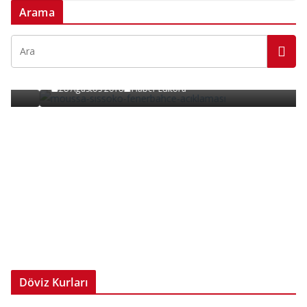
Arama
SPOR
Moussa Sissoko’la Bir İlişkimiz Yok!
28 Ağustos 2018
Haber Editörü
Döviz Kurları