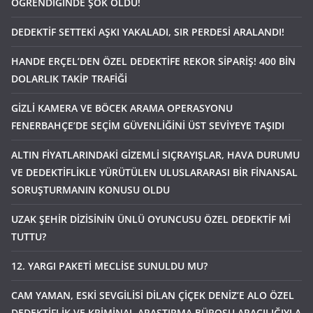
ÖĞRENDİĞİNDE ŞOK OLDU!
DEDEKTİF SETTEKİ AŞKI YAKALADI, SIR PERDESİ ARALANDI!
HANDE ERÇEL’DEN ÖZEL DEDEKTİFE REKOR SİPARİŞ! 400 BİN
DOLARLIK TAKİP TRAFİĞİ
GİZLİ KAMERA VE BÖCEK ARAMA OPERASYONU
FENERBAHÇE’DE SEÇİM GÜVENLİĞİNİ ÜST SEVİYEYE TAŞIDI
ALTIN FİYATLARINDAKİ GİZEMLİ SIÇRAYIŞLAR, HAVA DURUMU
VE DEDEKTİFLİKLE YÜRÜTÜLEN ULUSLARARASI BİR FİNANSAL
SORUŞTURMANIN KONUSU OLDU
UZAK ŞEHİR DİZİSİNİN ÜNLÜ OYUNCUSU ÖZEL DEDEKTİF Mİ
TUTTU?
12. YARGI PAKETİ MECLİSE SUNULDU MU?
CAM YAMAN, ESKİ SEVGİLİSİ DİLAN ÇİÇEK DENİZ’E ALO ÖZEL
DEDEKTİFLİK VE KRİMİNAL ARAŞTIRMA BÜROSU ARACILIĞIYLA