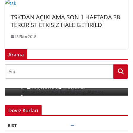
TSK’DAN AÇIKLAMA SON 1 HAFTADA 38
TERÖRİST ETKİSİZ HALE GETİRİLDİ
13 Ekim 2018
Arama
SPOR
Moussa Sissoko’la Bir İlişkimiz Yok!
28 Ağustos 2018
Haber Editörü
Döviz Kurları
BIST