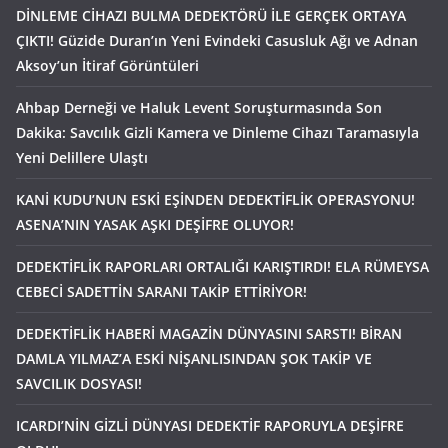
DİNLEME CİHAZI BULMA DEDEKTÖRÜ İLE GERÇEK ORTAYA
ÇIKTI! Güzide Duran’ın Yeni Evindeki Casusluk Ağı ve Adnan
Aksoy’un İtiraf Görüntüleri
Ahbap Derneği ve Haluk Levent Soruşturmasında Son
Dakika: Savcılık Gizli Kamera ve Dinleme Cihazı Taramasıyla
Yeni Delillere Ulaştı
KANİ KUDU’NUN ESKİ EŞİNDEN DEDEKTİFLİK OPERASYONU!
ASENA’NIN YASAK AŞKI DEŞİFRE OLUYOR!
DEDEKTİFLİK RAPORLARI ORTALIĞI KARIŞTIRDI! ELA RÜMEYSA
CEBECİ SADETTİN SARANI TAKİP ETTİRİYOR!
DEDEKTİFLİK HABERİ MAGAZİN DÜNYASINI SARSTI! BİRAN
DAMLA YILMAZ’A ESKİ NİŞANLISINDAN ŞOK TAKİP VE
SAVCILIK DOSYASI!
ICARDI’NİN GİZLİ DÜNYASI DEDEKTİF RAPORUYLA DEŞİFRE