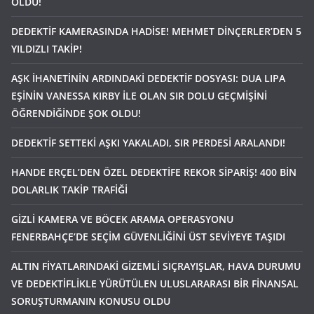
OLDU!
DEDEKTİF KAMERASINDA HADİSE! MEHMET DİNÇERLER’DEN 5
YILDIZLI TAKİP!
AŞK İHANETİNİN ARDINDAKİ DEDEKTİF DOSYASI: DUA LIPA
EŞİNİN VANESSA KIRBY İLE OLAN SIR DOLU GEÇMİŞİNİ
ÖĞRENDİĞİNDE ŞOK OLDU!
DEDEKTİF SETTEKİ AŞKI YAKALADI, SIR PERDESİ ARALANDI!
HANDE ERÇEL’DEN ÖZEL DEDEKTİFE REKOR SİPARİŞ! 400 BİN
DOLARLIK TAKİP TRAFİĞİ
GİZLİ KAMERA VE BÖCEK ARAMA OPERASYONU
FENERBAHÇE’DE SEÇİM GÜVENLİĞİNİ ÜST SEVİYEYE TAŞIDI
ALTIN FİYATLARINDAKİ GİZEMLİ SIÇRAYIŞLAR, HAVA DURUMU
VE DEDEKTİFLİKLE YÜRÜTÜLEN ULUSLARARASI BİR FİNANSAL
SORUŞTURMANIN KONUSU OLDU